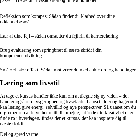
passer til både din livssituation og dine ambitioner.
Refleksion som kompas: Sådan finder du klarhed over dine
uddannelsesmål
Lær af dine fejl – sådan omsætter du fejltrin til karrierelæring
Brug evaluering som springbræt til næste skridt i din
kompetenceudvikling
Små ord, stor effekt: Sådan motiverer du med enkle ord og handlinger
Læring som livsstil
At tage et kursus handler ikke kun om at tilegne sig ny viden – det
handler også om nysgerrighed og livsglæde. Uanset alder og baggrund
kan læring give energi, selvtillid og nye perspektiver. Så uanset om du
drømmer om at blive bedre til dit arbejde, udfolde din kreativitet eller
finde ro i hverdagen, findes der et kursus, der kan inspirere dig til
næste skridt.
Del og spred varme