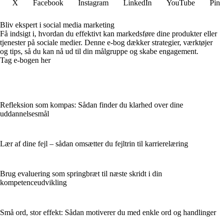
X
Facebook
Instagram
LinkedIn
YouTube
Pin
Bliv ekspert i social media marketing
Få indsigt i, hvordan du effektivt kan markedsføre dine produkter eller
tjenester på sociale medier. Denne e-bog dækker strategier, værktøjer
og tips, så du kan nå ud til din målgruppe og skabe engagement.
Tag e-bogen her
Refleksion som kompas: Sådan finder du klarhed over dine
uddannelsesmål
Lær af dine fejl – sådan omsætter du fejltrin til karrierelæring
Brug evaluering som springbræt til næste skridt i din
kompetenceudvikling
Små ord, stor effekt: Sådan motiverer du med enkle ord og handlinger