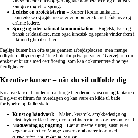
virksomheder efterspørger digitale kompetencer, og et kursus
kan give dig et forspring.
Ledelse og projektstyring
– Kurser i kommunikation,
teamledelse og agile metoder er populære blandt både nye og
erfarne ledere.
Sprog og international kommunikation
– Engelsk, tysk og
fransk er klassikere, men også kinesisk og spansk vinder frem i
takt med globaliseringen.
Faglige kurser kan ofte tages gennem arbejdspladsen, men mange
udbydere tilbyder også åbne hold for privatpersoner. Overvej, om du
ønsker et kursus med certificering, som kan dokumentere dine nye
færdigheder.
Kreative kurser – når du vil udfolde dig
Kreative kurser handler om at bruge hænderne, sanserne og fantasien.
De giver et frirum fra hverdagen og kan være en kilde til både
fordybelse og fællesskab.
Kunst og håndværk
– Maleri, keramik, smykkedesign og
tekstiltryk er klassikere, der kombinerer teknik og personlig stil.
Madlavning og bagning
– Lær at mestre surdej, sushi eller
vegetariske retter. Mange kurser kombinerer teori med
smagsprøver og hyggeligt samvær.