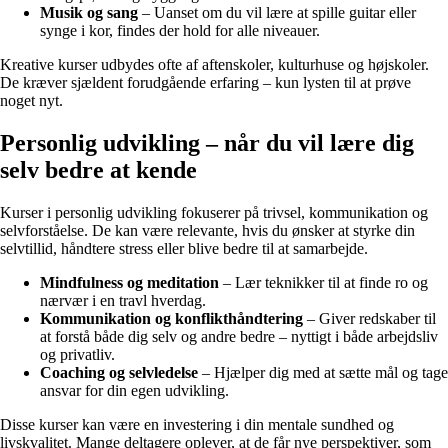
Musik og sang
– Uanset om du vil lære at spille guitar eller
synge i kor, findes der hold for alle niveauer.
Kreative kurser udbydes ofte af aftenskoler, kulturhuse og højskoler.
De kræver sjældent forudgående erfaring – kun lysten til at prøve
noget nyt.
Personlig udvikling – når du vil lære dig
selv bedre at kende
Kurser i personlig udvikling fokuserer på trivsel, kommunikation og
selvforståelse. De kan være relevante, hvis du ønsker at styrke din
selvtillid, håndtere stress eller blive bedre til at samarbejde.
Mindfulness og meditation
– Lær teknikker til at finde ro og
nærvær i en travl hverdag.
Kommunikation og konflikthåndtering
– Giver redskaber til
at forstå både dig selv og andre bedre – nyttigt i både arbejdsliv
og privatliv.
Coaching og selvledelse
– Hjælper dig med at sætte mål og tage
ansvar for din egen udvikling.
Disse kurser kan være en investering i din mentale sundhed og
livskvalitet. Mange deltagere oplever, at de får nye perspektiver, som