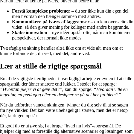
Når du lærer at tænke på tværs, bliver du bedre til at:
Forstå komplekse problemer
– du ser ikke kun din egen del,
men hvordan den hænger sammen med andres.
Kommunikere på tværs af faggrænser
– du kan oversætte din
viden, så den giver mening for kolleger med andre baggrunde.
Skabe innovation
– nye idéer opstår ofte, når man kombinerer
perspektiver, der normalt ikke mødes.
Tværfaglig tænkning handler altså ikke om at vide alt, men om at
kunne forbinde det, du ved, med det, andre ved.
Lær at stille de rigtige spørgsmål
En af de vigtigste færdigheder i tværfagligt arbejde er evnen til at stille
spørgsmål, der åbner snarere end lukker. I stedet for at spørge:
“Hvordan plejer vi at gøre det?”
, kan du spørge:
“Hvordan ville en
ingeniør, en pædagog eller en designer se på det her problem?”
Når du udfordrer vanetænkningen, tvinger du dig selv til at se sagen
fra nye vinkler. Det kan være ubehageligt i starten, men det er netop
dér, læringen opstår.
Et godt tip er at øve sig i at bruge “hvad nu hvis”-spørgsmål. De
hjælper dig med at forestille dig alternative scenarier og løsninger, som