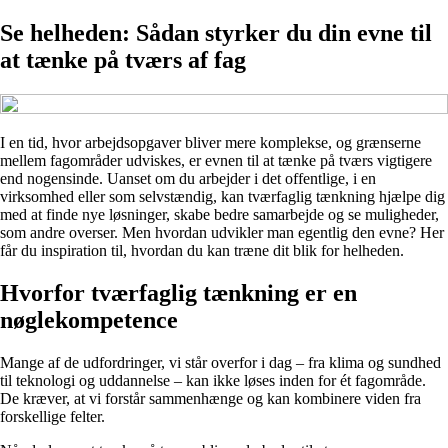
Se helheden: Sådan styrker du din evne til
at tænke på tværs af fag
I en tid, hvor arbejdsopgaver bliver mere komplekse, og grænserne
mellem fagområder udviskes, er evnen til at tænke på tværs vigtigere
end nogensinde. Uanset om du arbejder i det offentlige, i en
virksomhed eller som selvstændig, kan tværfaglig tænkning hjælpe dig
med at finde nye løsninger, skabe bedre samarbejde og se muligheder,
som andre overser. Men hvordan udvikler man egentlig den evne? Her
får du inspiration til, hvordan du kan træne dit blik for helheden.
Hvorfor tværfaglig tænkning er en
nøglekompetence
Mange af de udfordringer, vi står overfor i dag – fra klima og sundhed
til teknologi og uddannelse – kan ikke løses inden for ét fagområde.
De kræver, at vi forstår sammenhænge og kan kombinere viden fra
forskellige felter.